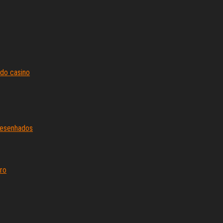
 do casino
desenhados
ro