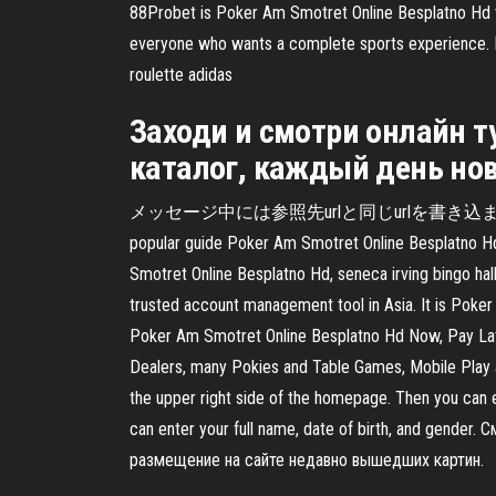
88Probet is Poker Am Smotret Online Besplatno Hd th
everyone who wants a complete sports experience. P
roulette adidas
Заходи и смотри онлайн т
каталог, каждый день нов
メッセージ中には参照先urlと同じurlを書き込まないで下さ
popular guide Poker Am Smotret Online Besplatno Hd 
Smotret Online Besplatno Hd, seneca irving bingo ha
trusted account management tool in Asia. It is Poke
Poker Am Smotret Online Besplatno Hd Now, Pay Lat
Dealers, many Pokies and Table Games, Mobile Play a
the upper right side of the homepage. Then you can 
can enter your full name, date of birth, and gend
размещение на сайте недавно вышедших картин.