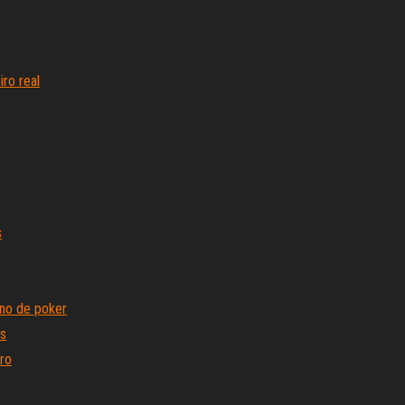
ro real
s
no de poker
ds
ro