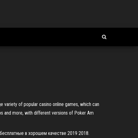
ge variety of popular casino online games, which can
ps and more, with different versions of Poker Am
бесплатные в хорошем качестве 2019 2018.