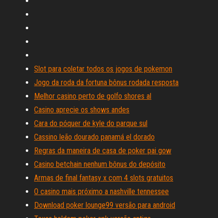
Slot para coletar todos os jogos de pokemon
Jogo da roda da fortuna bônus rodada resposta
Melhor casino perto de golfo shores al
Casino aprecie os shows andes
Cara do póquer de kyle do parque sul
Cassino leão dourado panamá el dorado
Regras da maneira de casa de poker pai gow
Casino betchain nenhum bônus do depósito
Armas de final fantasy x com 4 slots gratuitos
O casino mais próximo a nashville tennessee
Download poker lounge99 versão para android