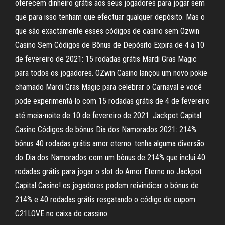
oferecem dinheiro grátis aos seus jogadores para jogar sem
que para isso tenham que efectuar qualquer depósito. Mas o
que são exactamente esses códigos de casino sem Ozwin
Casino Sem Códigos de Bônus de Depósito Expira de 4 a 10
de fevereiro de 2021: 15 rodadas grátis Mardi Gras Magic
para todos os jogadores. OZwin Casino lançou um novo pokie
chamado Mardi Gras Magic para celebrar o Carnaval e você
pode experimentá-lo com 15 rodadas grátis de 4 de fevereiro
até meia-noite de 10 de fevereiro de 2021. Jackpot Capital
Casino Códigos de bônus Dia dos Namorados 2021: 214%
bônus 40 rodadas grátis amor eterno. tenha alguma diversão
do Dia dos Namorados com um bônus de 214% que inclui 40
rodadas grátis para jogar o slot do Amor Eterno no Jackpot
Capital Casino! os jogadores podem reivindicar o bônus de
214% e 40 rodadas grátis resgatando o código de cupom
C21LOVE no caixa do cassino