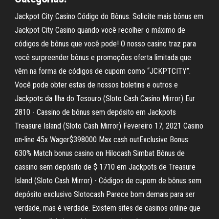
Jackpot City Casino Código do Bônus. Solicite mais bônus em
Jackpot City Casino quando você recolher o máximo de
códigos de bônus que você pode! O nosso casino traz para
você surpreender bônus e promoções oferta limitada que
vêm na forma de códigos de cupom como “JCKPTCITY”.
Você pode obter estas de nossos boletins e outros e
Jackpots da Ilha do Tesouro (Sloto Cash Casino Mirror) Eur
2810 - Cassino de bônus sem depósito em Jackpots
Treasure Island (Sloto Cash Mirror) Fevereiro 17, 2021 Casino
on-line 45x Wager$398000 Max cash outExclusive Bonus:
630% Match bonus casino on Hilocash Simbat Bônus de
cassino sem depósito de $ 1710 em Jackpots de Treasure
Island (Sloto Cash Mirror) - Códigos de cupom de bônus sem
depósito exclusivo Slotocash Parece bom demais para ser
verdade, mas é verdade. Existem sites de casinos online que