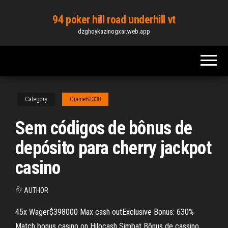
Skip
94 poker hill road underhill vt
to
dzghoykazinogxar.web.app
the
content
Category
Craine62330
Sem códigos de bônus de
depósito para cherry jackpot
casino
By
AUTHOR
45x Wager$398000 Max cash outExclusive Bonus: 630%
Match bonus casino on Hilocash Simbat Bônus de cassino