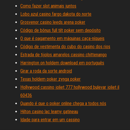
Como fazer slot animais juntos
Lobo azul casino fargo dakota do norte
Grosvenor casino leeds arena poker
Código de bônus full tilt poker sem depósito
O que é pagamento em máquinas caça-níqueis
Código de vestimenta do cubo do casino dos rios
Estrada de tijolos amarelos cassino chittenango
Harrington on holdem download em português
Girar a roda da sorte android
Texas holdem poker zynga poker
Hollywood cassino joliet 777 hollywood bulevar joliet il
60436
Quando é que o poker online chega a todos nós
Hilton casino lac leamy gatineau
Idade para entrar em um cassino