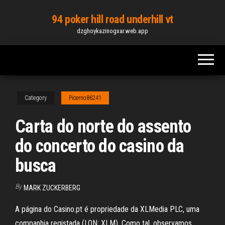
Skip
94 poker hill road underhill vt
to
dzghoykazinogxar.web.app
the
content
Category
Picerno86241
Carta do norte do assento
do concerto do casino da
busca
By
MARK ZUCKERBERG
A página do Casino.pt é propriedade da XLMedia PLC, uma
companhia registada (LON: XLM). Como tal, observamos